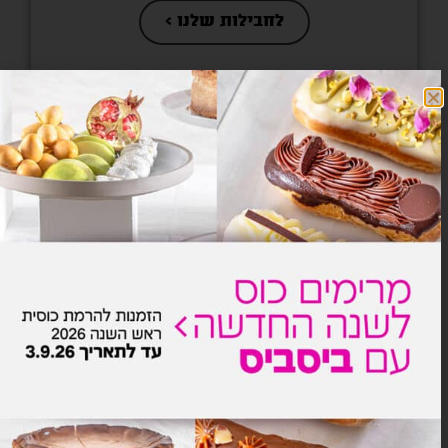
לחבילות שלנו >
הביסים
שלנו >
מיני
קוראסון
מיני
פחזניות
ניו
קסטן
ג'בטה
סלמון
בריוש
יורק