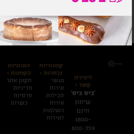
אשמח שתחזרו אלי:)
קטגוריות
האותיות
נבחרות >
הקטנות >
ליצירת
מגשי
תקנון אתר
קשר >
אירוח
מדיניות
׳ביס ביס׳
חבילות
פרטיות
שיחת
אירוח
כשרות
השלמות
חינם
לאירוח
1800-
800-359