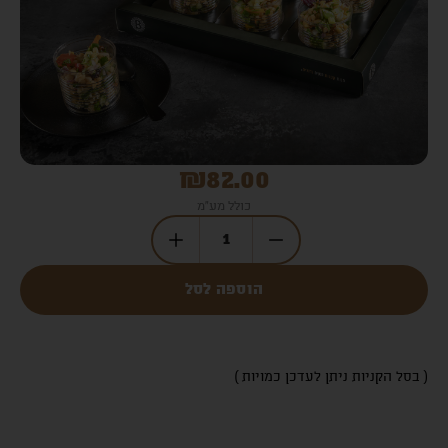
₪
82.00
כולל מע"מ
הוספה לסל
( בסל הקניות ניתן לעדכן כמויות )