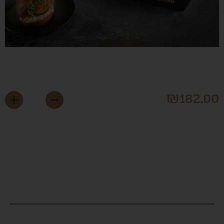
חמניית מיני פרצל וסלט
יצים
₪
182.0