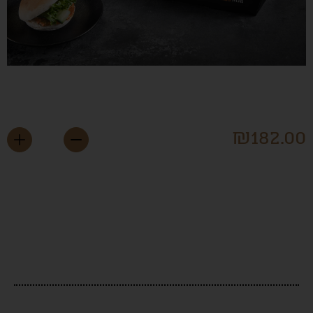
חמניית מיני ג'בטה ומוצרלה
₪
182.0