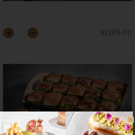
לים ירוקים ויניגרט קלאסי
₪
165.0