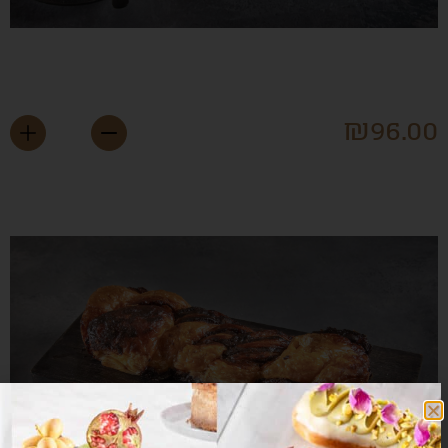
נצנות מוס שוקולד
₪
96.0