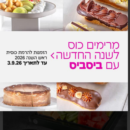
ראנץ' שוקולד
₪
54.0