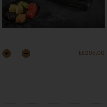
גש פירות טריים בחיתוך
ופשי
₪
205.0