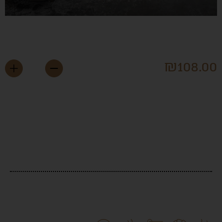
אי פקאן
₪
108.0