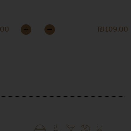
טר
מיני פאי
.00
₪
109.00