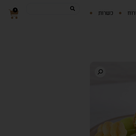
0
רוח
כשרות