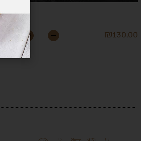
לביבות בטטה
מינ
.00
₪
130.00