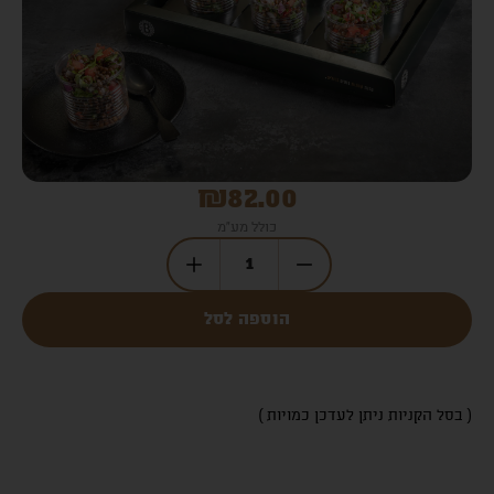
₪
82.00
כולל מע"מ
הוספה לסל
( בסל הקניות ניתן לעדכן כמויות )