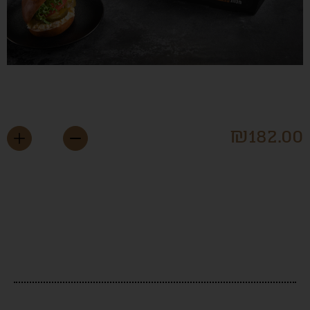
חמניית מיני פרצל וסלט
יצים
₪
182.0