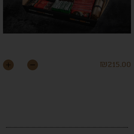
רכת קפה
₪
215.0